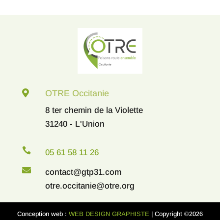

OTRE Occitanie
8 ter chemin de la Violette
31240 - L'Union

05 61 58 11 26

contact@gtp31.com
otre.occitanie@otre.org
Conception web :
WEB DESIGN GRAPHISTE
| Copyright ©2026