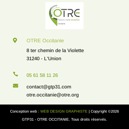

OTRE Occitanie
8 ter chemin de la Violette
31240 - L'Union

05 61 58 11 26

contact@gtp31.com
otre.occitanie@otre.org
Conception web :
WEB DESIGN GRAPHISTE
| Copyright ©2026
GTP31 - OTRE OCCITANIE. Tous droits réservés.