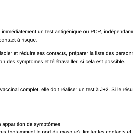
r immédiatement un test antigénique ou PCR, indépendamm
contact à risque.
s’isoler et réduire ses contacts, préparer la liste des perso
on des symptômes et télétravailler, si cela est possible.
cinal complet, elle doit réaliser un test à J+2. Si le résulta
lle apparition de symptômes
res (notamment le port du masque), limiter les contacts et 