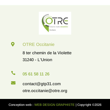

OTRE Occitanie
8 ter chemin de la Violette
31240 - L'Union

05 61 58 11 26

contact@gtp31.com
otre.occitanie@otre.org
Conception web :
WEB DESIGN GRAPHISTE
| Copyright ©2026