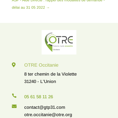
ASP - Aide Directe : rappel des modalités de demande -
délai au 31 05 2022
→

OTRE Occitanie
8 ter chemin de la Violette
31240 - L'Union

05 61 58 11 26

contact@gtp31.com
otre.occitanie@otre.org