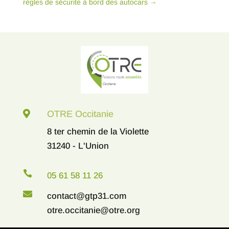
règles de sécurité à bord des autocars
→

OTRE Occitanie
8 ter chemin de la Violette
31240 - L'Union

05 61 58 11 26

contact@gtp31.com
otre.occitanie@otre.org