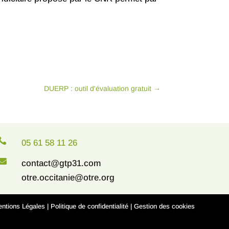
DUERP : outil d'évaluation gratuit
→

05 61 58 11 26

contact@gtp31.com
otre.occitanie@otre.org
ntions Légales
|
Politique de confidentialité
|
Gestion des cookies