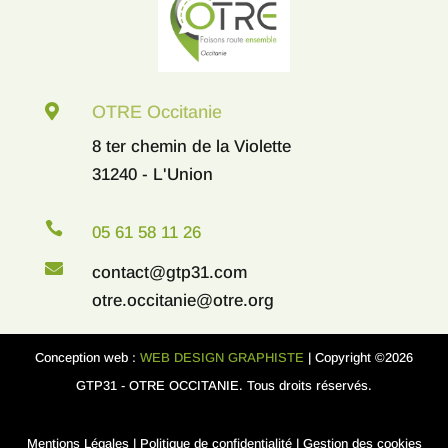

OTRE Occitanie
8 ter chemin de la Violette
31240 - L'Union

05 61 58 11 26

contact@gtp31.com
otre.occitanie@otre.org
Conception web :
WEB DESIGN GRAPHISTE
| Copyright ©2026
GTP31 - OTRE OCCITANIE. Tous droits réservés.
Mentions Légales
|
Politique de confidentialité
|
Gestion des cookies