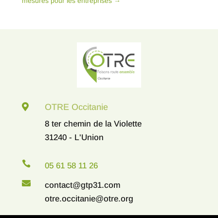
mesures pour les entreprises
→

OTRE Occitanie
8 ter chemin de la Violette
31240 - L'Union

05 61 58 11 26

contact@gtp31.com
otre.occitanie@otre.org