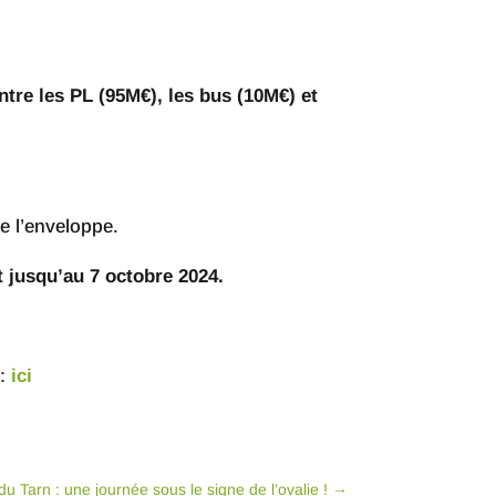
tre les PL (95M€), les bus (10M€) et
e l’enveloppe.
t jusqu’au 7 octobre 2024.
 :
ici
u Tarn : une journée sous le signe de l’ovalie !
→